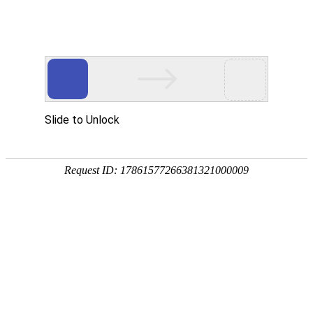
Solution
首页
>
解决方案
Solution
解决方案
石油化工炼化工艺
希克曼专注过程分析控制仪表和系统，提供纯石油化工
炼化解决方案。